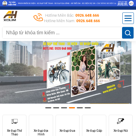
Hotline Miền Bắc:
0926.648.666
Hotline Miền Nam:
0926.648.666
Xe Đạp Thể
Xe Đạp Địa
Xe Đạp Đua
Xe Đạp Gấp
Xe Đạp Nữ
Thao
Hình