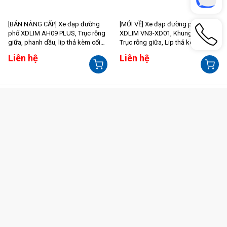
[BẢN NÂNG CẤP] Xe đạp đường
[MỚI VỀ] Xe đạp đường phố
phố XDLIM AH09 PLUS, Trục rỗng
XDLIM VN3-XD01, Khung nhôm,
giữa, phanh dầu, lip thả kèm cối
Trục rỗng giữa, Lip thả kèm cối nổ
nổ
Liên hệ
Liên hệ
Xem tất cả
XE ĐẠP ĐỊA HÌNH